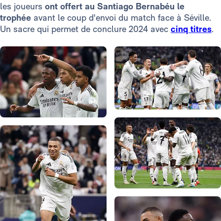
les joueurs
ont offert au Santiago Bernabéu le
trophée
avant le coup d'envoi du match face à Séville.
Un sacre qui permet de conclure 2024 avec
cinq titres
.
Photo: Real Madrid
Photo: Real Madrid
Photo: Real Madrid