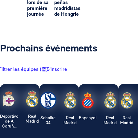
lors de sa
peñas
première
madridistas
journée
de Hongrie
Prochains événements
Filtrer les équipes ( 2 )
S'inscrire
Deportivo
Real
Schalke
Real
Espanyol
Real
Real
de A
Madrid
04
Madrid
Madrid
Madrid
Coruñ...