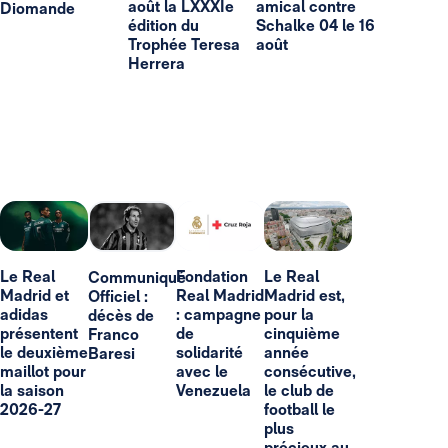
août la LXXXIe
amical contre
Diomande
édition du
Schalke 04 le 16
Trophée Teresa
août
Herrera
Le Real
Fondation
Le Real
Communiqué
Madrid et
Real Madrid
Madrid est,
Officiel :
adidas
: campagne
pour la
décès de
présentent
de
cinquième
Franco
le deuxième
solidarité
année
Baresi
maillot pour
avec le
consécutive,
la saison
Venezuela
le club de
2026-27
football le
plus
précieux au