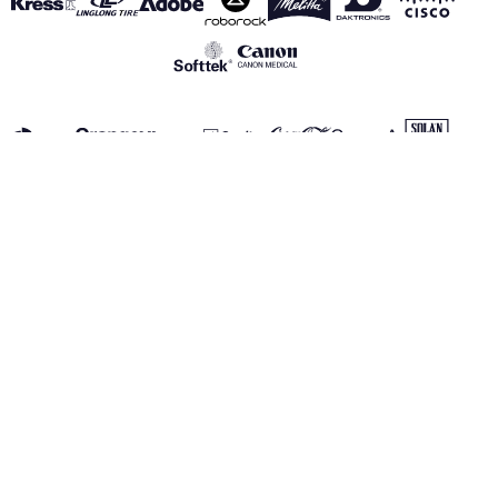
VOIR TOUS NOS PARTENAIRES
Mentions Légales
Politique de Confidentialité
Politique des Cookies
Canal de información
realmadrid.com
Real Madrid © 2026 Tous droits réservés