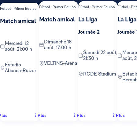
Fútbol · Primer Equipo
Fútbol · Primer Equipo
Fútbol · Pr
Fútbol · Primer Equipo
Match amical
La Liga
La Liga
Match amical
Journée 2
Journée 
dimanche 16
mercredi 12
août, 17:00 h
août, 21:00 h
samedi 22 août,
mercredi 26
21:30 h
août, 2
VELTINS-Arena
Estadio
Abanca-Riazor
RCDE Stadium
Estadio
Berna
Plus
Plus
Plus
Plus