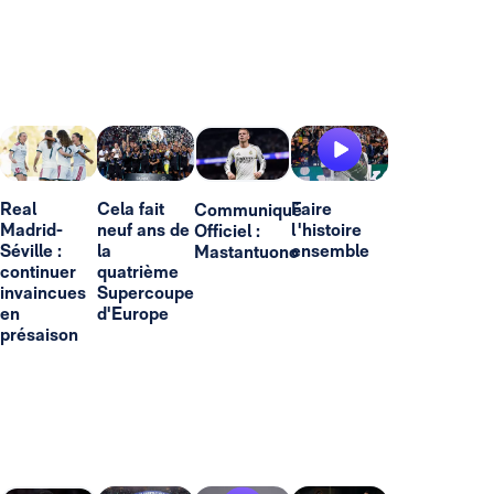
Real
Cela fait
Faire
Communiqué
Madrid-
neuf ans de
l'histoire
Officiel :
Séville :
la
ensemble
Mastantuono
continuer
quatrième
invaincues
Supercoupe
en
d'Europe
présaison