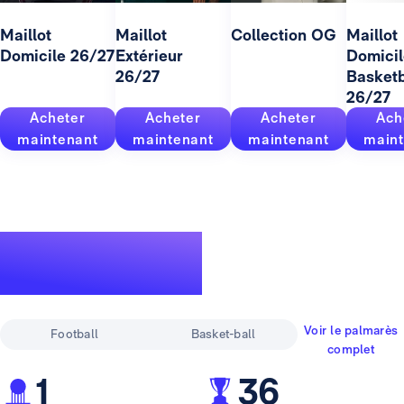
Maillot
Maillot
Collection OG
Maillot
Domicile 26/27
Extérieur
Domicil
26/27
Basketb
26/27
Acheter
Acheter
Acheter
Ach
maintenant
maintenant
maintenant
maint
Un palmarès
pour la légende
Voir le palmarès
Football
Basket-ball
complet
1
36