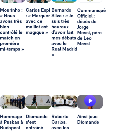
Mourinho :
Carlos Espí
Bernardo
Communiqué
« Nous
: « Marquer
Silva : « Je
Officiel :
avons très
avec ce
suis très
décès de
bien
maillot est
heureux
Jorge
contrôlé le
magique »
d’avoir fait
Messi, père
match en
mes débuts
de Leo
première
avec le
Messi
mi-temps »
Real Madrid
»
Hommage
Diomande
Roberto
Ainsi joue
à Puskas à
s'est
Carlos,
Diomande
Budapest
entraîné
avec les