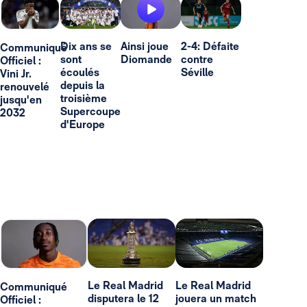
Dix ans se
Ainsi joue
2-4: Défaite
Communiqué
sont
Diomande
contre
Officiel :
écoulés
Séville
Vini Jr.
depuis la
renouvelé
troisième
jusqu'en
Supercoupe
2032
d'Europe
Le Real Madrid
Le Real Madrid
Communiqué
disputera le 12
jouera un match
Officiel :