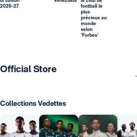
la saison
Venezuela
le club de
2026-27
football le
plus
précieux au
monde
selon
‘Forbes’
Official Store
Collections Vedettes