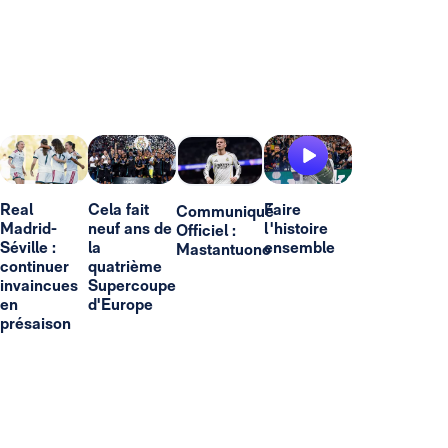
Real
Cela fait
Faire
Communiqué
Madrid-
neuf ans de
l'histoire
Officiel :
Séville :
la
ensemble
Mastantuono
continuer
quatrième
invaincues
Supercoupe
en
d'Europe
présaison