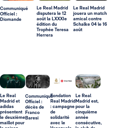
Le Real Madrid
Le Real Madrid
Communiqué
disputera le 12
jouera un match
Officiel :
août la LXXXIe
amical contre
Diomande
édition du
Schalke 04 le 16
Trophée Teresa
août
Herrera
Le Real
Fondation
Le Real
Communiqué
Madrid et
Real Madrid
Madrid est,
Officiel :
adidas
: campagne
pour la
décès de
présentent
de
cinquième
Franco
le deuxième
solidarité
année
Baresi
maillot pour
avec le
consécutive,