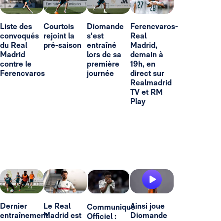
Liste des
Courtois
Diomande
Ferencvaros-
convoqués
rejoint la
s'est
Real
du Real
pré-saison
entraîné
Madrid,
Madrid
lors de sa
demain à
contre le
première
19h, en
Ferencvaros
journée
direct sur
Realmadrid
TV et RM
Play
Dernier
Le Real
Ainsi joue
Communiqué
entraînement
Madrid est
Diomande
Officiel :