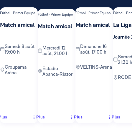
Fútbol · Primer Equipo
Fútbol · Primer Equipo
Fútbol · Pr
Fútbol · Primer Equipo
Match amical
Match amical
La Liga
Match amical
Journée 
samedi 8 août,
dimanche 16
mercredi 12
19:00 h
août, 17:00 h
août, 21:00 h
samedi 22 août,
21:30 
Groupama
VELTINS-Arena
Estadio
Aréna
Abanca-Riazor
RCDE
Plus
Plus
Plus
Plus