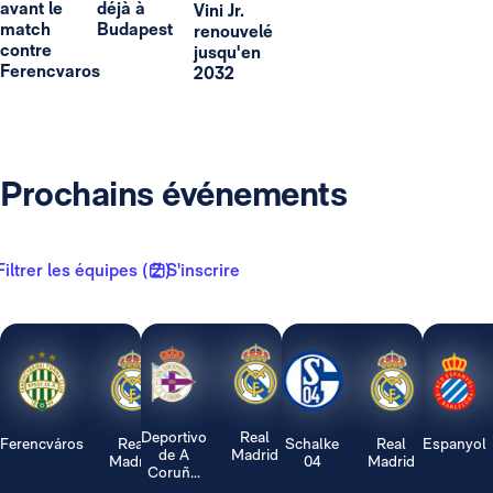
avant le
déjà à
Vini Jr.
match
Budapest
renouvelé
contre
jusqu'en
Ferencvaros
2032
Prochains événements
Filtrer les équipes ( 2 )
S'inscrire
Deportivo
Real
Ferencváros
Real
Schalke
Real
Espanyol
de A
Madrid
Madrid
04
Madrid
Coruñ...