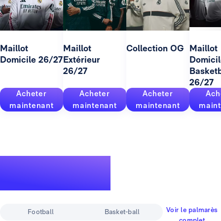
Maillot
Maillot
Collection OG
Maillot
Domicile 26/27
Extérieur
Domicil
26/27
Basketb
26/27
Acheter
Acheter
Acheter
Ach
maintenant
maintenant
maintenant
maint
Un palmarès
pour la légende
Voir le palmarès
Football
Basket-ball
complet