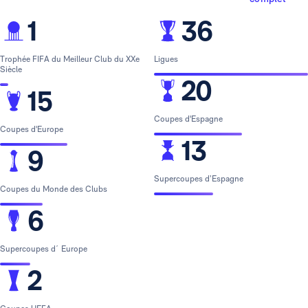
1
36
Trophée FIFA du Meilleur Club du XXe
Ligues
Siècle
20
15
Coupes d'Espagne
Coupes d'Europe
13
9
Supercoupes d’Espagne
Coupes du Monde des Clubs
6
Supercoupes d´ Europe
2