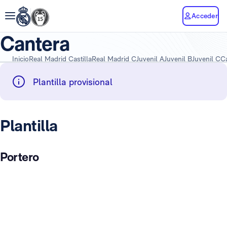
Acceder
Cantera
Inicio
Real Madrid Castilla
Real Madrid C
Juvenil A
Juvenil B
Juvenil C
C
Plantilla provisional
Plantilla
Portero