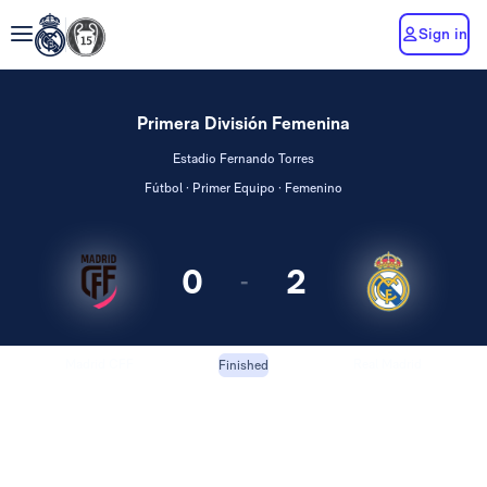
Sign in
Primera División Femenina
Estadio Fernando Torres
Fútbol · Primer Equipo · Femenino
0
2
-
Madrid CFF
Real Madrid
Finished