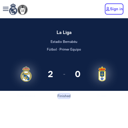
Sign in
La Liga
Estadio Bernabéu
Fútbol · Primer Equipo
2
0
-
Real Madrid
Oviedo
Finished