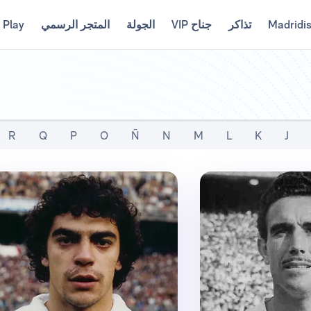
Madridi
تذاكر
جناح VIP
الجولة
المتجر الرسمي
 Play
R
Q
P
O
Ñ
N
M
L
K
J