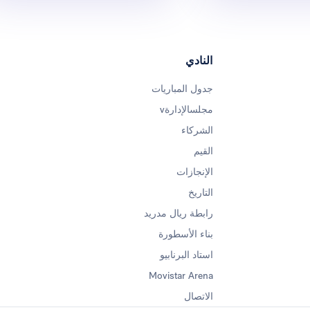
النادي
جدول المباريات
مجلسالإدارةv
الشركاء
القيم
الإنجازات
التاريخ
رابطة ريال مدريد
بناء الأسطورة
استاد البرنابيو
Movistar Arena
الاتصال