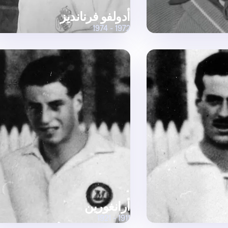
أدولفو فرنانديز
1972 - 1974
أرانغورين
1911 - 1921