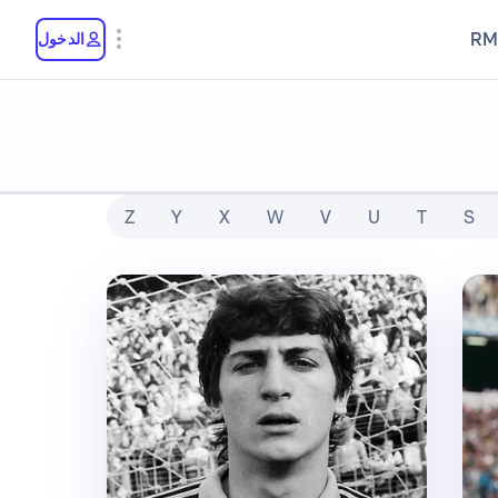
RM
الدخول
Z
Y
X
W
V
U
T
S