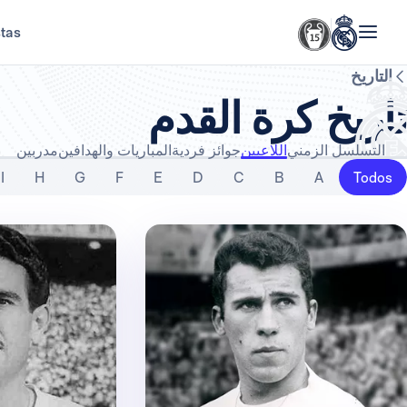
stas
التاريخ
تاريخ كرة القدم
التسلسل الزمني
اللاعبين
جوائز فردية
المباريات والهدافين
مدربين
I
H
G
F
E
D
C
B
A
Todos