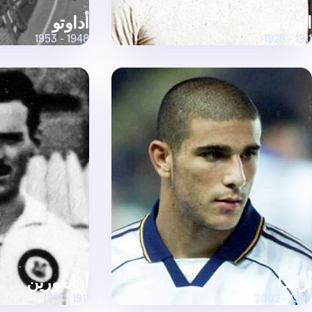
البرنابيو
أداوتو
1948 - 1953
1911 - 1928
أراندا
أرانغورين
1911 - 1918
1999 - 2002