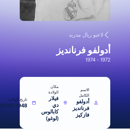
لاعبو ريال مدريد
أدولفو فرنانديز
1972 - 1974
مكان
الاسم
الولادة
الكامل
فيلار
تاريخ الولادة
أدولفو
دي
22/05/1948
فرنانديز
كابالوس
فازكيز
(لوغو)