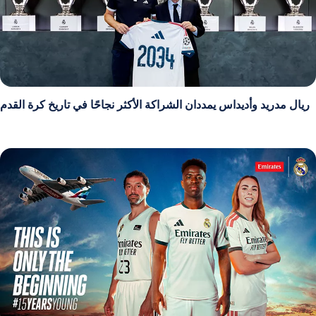
ريال مدريد وأديداس يمددان الشراكة الأكثر نجاحًا في تاريخ كرة القدم