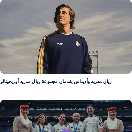
ريال مدريد وأديداس يقدمان مجموعة ريال مدريد أوريجينالز