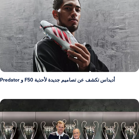
أديداس تكشف عن تصاميم جديدة لأحذية F50 و Predator