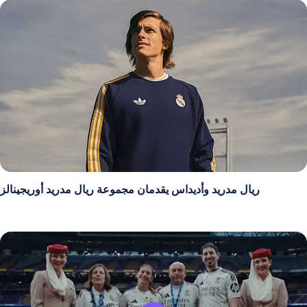
ريال مدريد وأديداس يقدمان مجموعة ريال مدريد أوريجينالز