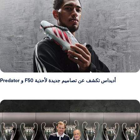
أديداس تكشف عن تصاميم جديدة لأحذية F50 و Predator