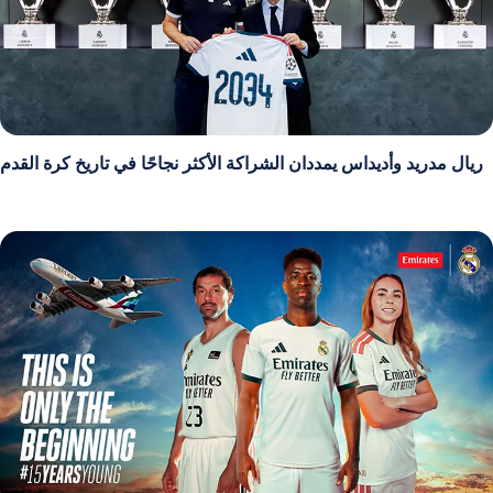
ريال مدريد وأديداس يمددان الشراكة الأكثر نجاحًا في تاريخ كرة القدم