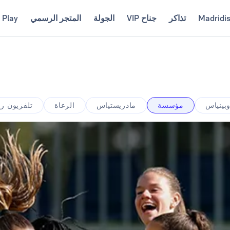
Madridi
تذاكر
جناح VIP
الجولة
المتجر الرسمي
 Play
وبينياس
مؤسسة
مادريستياس
الرعاة
تلفزيون ري