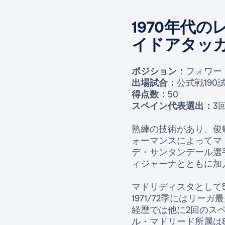
1970年代
イドアタッ
ポジション：
フォワー
出場試合：
公式戦190
得点数：
50
スペイン代表選出：
3
熟練の技術があり、俊
ォーマンスによってマ
デ・サンタンデール選
ィジャーナとともに加
マドリディスタとして
1971/72季にはリ
経歴では他に2回のスペ
ル・マドリード所属は