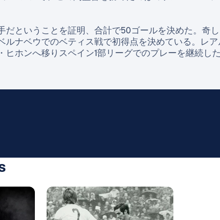
手だということを証明、合計で50ゴールを決めた。奇
ベルナベウでのベティス戦で初得点を決めている。レア
ヒホンへ移りスペイン1部リーグでのプレーを継続した。2
s
写真：Real