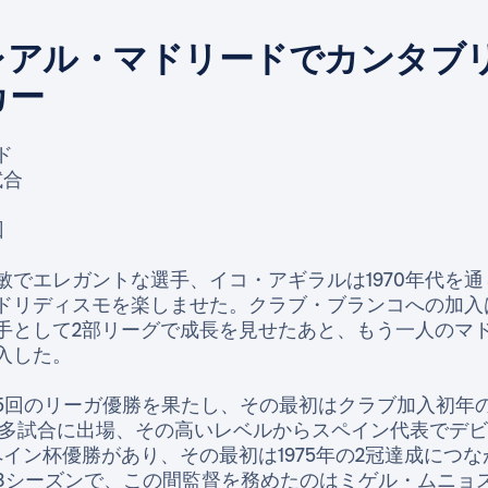
のレアル・マドリードでカンタブ
カー
ド
試合
回
敏でエレガントな選手、イコ・アギラルは1970年代を
ドリディスモを楽しませた。クラブ・ブランコへの加入は1
手として2部リーグで成長を見せたあと、もう一人のマ
入した。
5回のリーガ優勝を果たし、その最初はクラブ加入初年
ーガ最多試合に出場、その高いレベルからスペイン代表でデ
イン杯優勝があり、その最初は1975年の2冠達成につ
8シーズンで、この間監督を務めたのはミゲル・ムニョ