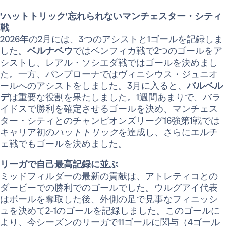
'ハットトリック'忘れられないマンチェスター・シティ
戦
2026年の2月には、3つのアシストと1ゴールを記録しま
した。
ベルナベウ
ではベンフィカ戦で2つのゴールをア
シストし、レアル・ソシエダ戦ではゴールを決めまし
た。一方、パンプローナではヴィニシウス・ジュニオ
ールへのアシストをしました。3月に入ると、
バルベル
デ
は重要な役割を果たしました。1週間あまりで、バラ
イドスで勝利を確定させるゴールを決め、マンチェス
ター・シティとのチャンピオンズリーグ16強第1戦では
キャリア初の
ハットトリック
を達成し、さらにエルチ
ェ戦でもゴールを決めました。
リーガで自己最高記録に並ぶ
ミッドフィルダーの最新の貢献は、アトレティコとの
ダービーでの勝利でのゴールでした。ウルグアイ代表
はボールを奪取した後、外側の足で見事なフィニッシ
ュを決めて2-1のゴールを記録しました。このゴールに
より、今シーズンのリーガで11ゴールに関与（4ゴール