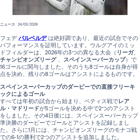
ニュース
24/03/2026
フェデ
バルベルデ
は絶好調であり、最近の試合でその
パフォーマンスを証明しています。ウルグアイのミッ
ドフィルダーは、2026年の3つの異なる大会（
リーガ
、
チャンピオンズリーグ
、
スペインスーパーカップ
）で
16ゴールに関与しました。そのうち8ゴールは自身が得
点を決め、残りの8ゴールはアシストによるものです。
スペインスーパーカップのダービーでの直接フリーキ
ックによるゴール
すべては年初の試合から始まり、ベティス戦で
レア
ル・マドリード
が5ゴールを決める中で2つのアシスト
をしました。その4日後には、スペインスーパーカップ
準決勝のダービーでゴールとアシストを記録しまし
た。さらに1月には、チャンピオンズリーグのモナコ戦
での6-1の勝利で2つのアシストを追加しました。