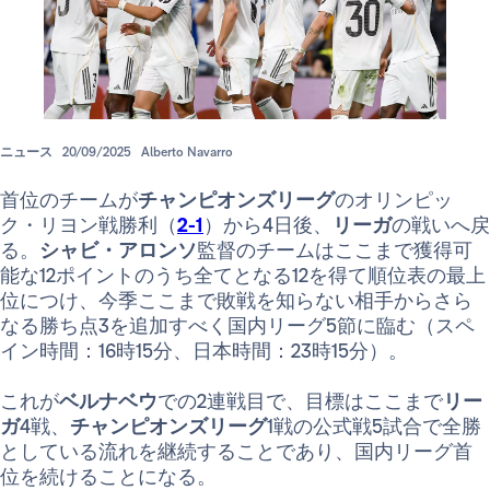
ニュース
20/09/2025
Alberto Navarro
首位のチームが
チャンピオンズリーグ
のオリンピッ
ク・リヨン戦勝利（
2-1
）から4日後、
リーガ
の戦いへ戻
る。
シャビ・アロンソ
監督のチームはここまで獲得可
能な12ポイントのうち全てとなる12を得て順位表の最上
位につけ、今季ここまで敗戦を知らない相手からさら
なる勝ち点3を追加すべく国内リーグ5節に臨む（スペ
イン時間：16時15分、日本時間：23時15分）。
これが
ベルナベウ
での2連戦目で、目標はここまで
リー
ガ
4戦、
チャンピオンズリーグ
1戦の公式戦5試合で全勝
としている流れを継続することであり、国内リーグ首
位を続けることになる。