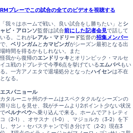
RMプレーでこの試合の全てのビデオを視聴する
「我々はホームで戦い、良い試合をし勝ちたい」と
シ
ャビ・アロンソ
監督は試合
前にした記者会見
で話して
いる。これが
レアル・マドリード
監督の
招集メンバー
で、
ベリンガム
と
カマビンガ
がシーズン最初となる出
場時間を得るかもしれない。また
怪我から復帰の
エンドリッキ
とオリンピック・マルセ
イユ戦のドブレテで今季6点を挙げている
エムバペ
もい
る。一方アノエタで退場処分となった
ハイセン
は不在
となる。
エスパニョール
カタルーニャ州のチームはスペクタクルなシーズンの
滑り出しを見せ、我がチームより2ポイント少ない状況
で
ベルナベウ
へ乗り込んで来る。ホームでアトレティ
コ（2-1）、オサスナ（1-0）、マジョルカ（3-2）を下
し、サン・セバスチャンで引き分けて（2-2）現在3
位。3得点のペラ・ミージャがマノーロ・ゴンサレス監