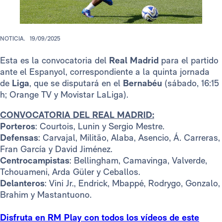
NOTICIA.
19/09/2025
Esta es la convocatoria del
Real Madrid
para el partido
ante el Espanyol, correspondiente a la quinta jornada
de
Liga
, que se disputará en el
Bernabéu
(sábado, 16:15
h; Orange TV y Movistar LaLiga).
CONVOCATORIA DEL REAL MADRID:
Porteros
: Courtois, Lunin y Sergio Mestre.
Defensas
: Carvajal, Militão, Alaba, Asencio, Á. Carreras,
Fran García y David Jiménez.
Centrocampistas
: Bellingham, Camavinga, Valverde,
Tchouameni, Arda Güler y Ceballos.
Delanteros
: Vini Jr., Endrick, Mbappé, Rodrygo, Gonzalo,
Brahim y Mastantuono.
Disfruta en RM Play con todos los vídeos de este