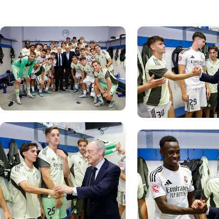
写真：Real Madrid
写真：Real Madrid