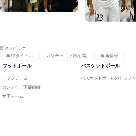
写真：Real Madrid
写真：Real Madrid
関連トピック
獲得タイトル
カンテラ（下部組織)
最新情報
フットボール
バスケットボール
トップチーム
バスケットボールのトップ
カンテラ（下部組織)
女子チーム