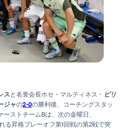
レス
と名誉会長ホセ・マルティネス・
ピリ
ージャ
の
2-0
の勝利後、コーチングスタッ
ァーストチームBは、次の金曜日、
われる昇格プレーオフ第1回戦の第2戦で突