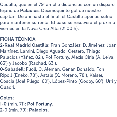
Castilla, que en el 79’ amplió distancias con un disparo
lejano de
Palacios
. Decimoquinto gol de nuestro
capitán. De ahí hasta el final, el Castilla apenas sufrió
para mantener su renta. El pase se resolverá el próximo
viernes en la Nova Creu Alta (21:00 h).
FICHA TÉCNICA
2-Real Madrid Castilla:
Fran González, D. Jiménez, Joan
Martínez, Lamini, Diego Aguado, Cestero, Thiago,
Palacios (Yáñez, 82’), Pol Fortuny, Alexis Ciria (Á. Leiva,
63’) y Jacobo (Rachad, 63’).
0-Sabadell:
Fuoli, C. Alemán, Genar, Bonaldo, Ton
Ripoll (Eneko, 78’), Astals (X. Moreno, 78’), Kaiser,
Coscia (Joel Pliego, 60’), López-Pinto (Godoy, 60’), Urri y
Quadri.
Goles:
1-0
(min. 71)
: Pol Fortuny.
2-
0 (min. 79):
Palacios.