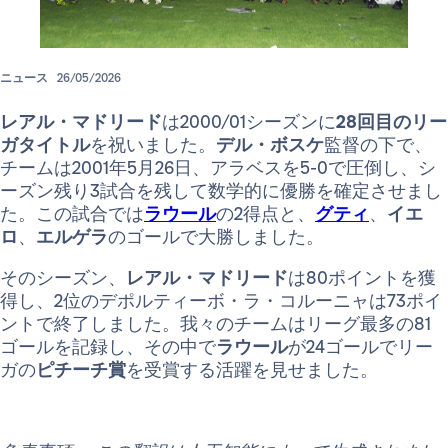
ニュース
26/05/2026
レアル・マドリード
は2000/01シーズンに
28回目のリー
ガタイトル
を祝いました。
デル・ボスケ
監督の下で、
チームは2001年5月26日、アラベスを5-0で圧倒し、シ
ーズン残り3試合を残して数学的に優勝を確定させまし
た。この試合では
ラウール
の2得点と、
グティ
、
イエ
ロ
、
エルゲラ
のゴールで大勝しました。
そのシーズン、
レアル・マドリード
は80ポイントを獲
得し、2位のデポルティーボ・ラ・コルーニャは73ポイ
ントで終了しました。我々のチームはリーグ最多の81
ゴールを記録し、その中で
ラウール
が24ゴールでリー
ガの
ピチーチ賞
を受賞する活躍を見せました。