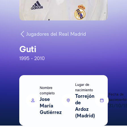
Jugadores del Real Madrid
Guti
1995 - 2010
Lugar de
Nombre
nacimiento
completo
Fecha de
Torrejón
Jose
nacimiento
de
María
31/10/1
Ardoz
Gutiérrez
(Madrid)