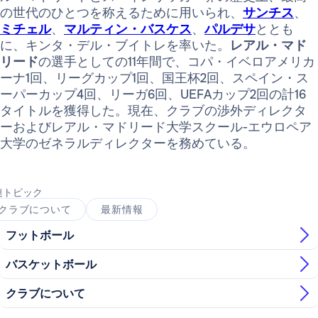
の世代のひとつを称えるために用いられ、
サンチス
、
ミチェル
、
マルティン・バスケス
、
パルデサ
ととも
に、キンタ・デル・ブイトレを率いた。
レアル・マド
リード
の選手としての11年間で、コパ・イベロアメリカ
ーナ1回、リーグカップ1回、国王杯2回、スペイン・ス
ーパーカップ4回、リーガ6回、UEFAカップ2回の計16
タイトルを獲得した。現在、クラブの渉外ディレクタ
ーおよびレアル・マドリード大学スクール-エウロペア
大学のゼネラルディレクターを務めている。
連トピック
クラブについて
最新情報
フットボール
バスケットボール
クラブについて