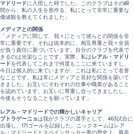
マドリード
に入団した時でした。このクラブはその瞬
間から、私の人生を形作る、私にとって非常に重要な
価値観を教えてくれました」
メディアとの関係
「メディアに関して、我々にとって彼らとの関係を非
常に重要です。それは抜本的に、相互尊重と我々全員
が負う責任に基づいています。自分のクラブを代表で
きるのは光栄なことです。実際、私は
レアル・マドリ
ード
を代表してこれまで何度もここに来ていますし、
今日は個人的に来ていますが、これは私にとって名誉
なことです。私は常にメディアと良好な関係を築いて
きました。お互いにそれぞれの仕事や職業があること
を認めています。お互いに尊重し合ってきましたし、
今後もそうなることを願っています」
レアル・マドリードでの輝かしいキャリア
ブトラゲーニョ
は我がクラブの選手として、463試合に
出場し、171ゴールを記録した。ニックネームはレア
ル・マドリードとスペインサッカー界の歴史上、最高