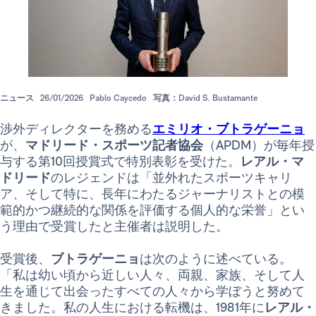
ニュース
26/01/2026
Pablo Caycedo
写真：David S. Bustamante
渉外ディレクターを務める
エミリオ・ブトラゲーニョ
が、
マドリード・スポーツ記者協会
（APDM）が毎年授
与する第10回授賞式で特別表彰を受けた。
レアル・マ
ドリード
のレジェンドは「並外れたスポーツキャリ
ア、そして特に、長年にわたるジャーナリストとの模
範的かつ継続的な関係を評価する個人的な栄誉」とい
う理由で受賞したと主催者は説明した。
受賞後、
ブトラゲーニョ
は次のように述べている。
「私は幼い頃から近しい人々、両親、家族、そして人
生を通じて出会ったすべての人々から学ぼうと努めて
きました。私の人生における転機は、1981年に
レアル・