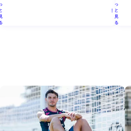
っ
っ
と
と
見
見
る
る