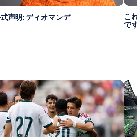
こ
式声明: ディオマンデ
で