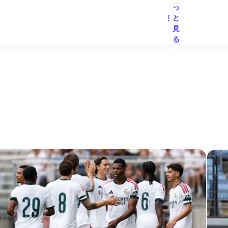
っ
と
見
る