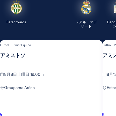
Ferencváros
レアル・マド
Depor
リード
Co
Fútbol · Primer Equipo
Fútbol · 
アミストソ
アミ
8月8日土曜日 19:00 h
8月
Groupama Aréna
Est
も
も