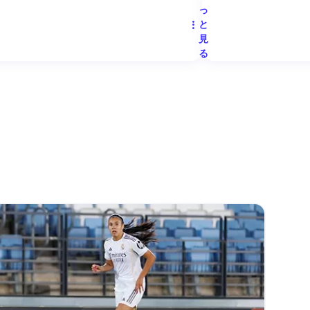
っ
と
見
る