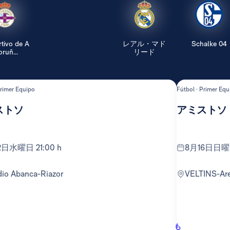
tivo de A
レアル・マド
Schalke 04
ruñ...
リード
Primer Equipo
Fútbol · Primer Equ
ストソ
アミストソ
12日水曜日 21:00 h
8月16日日曜日
adio Abanca-Riazor
VELTINS-Ar
も