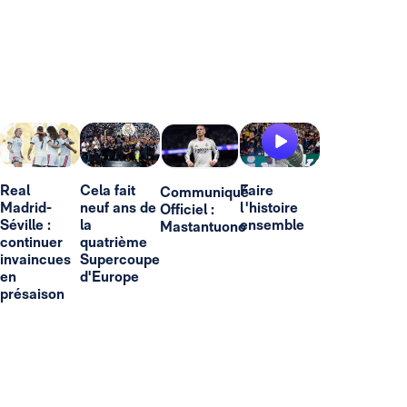
Real
Cela fait
Faire
Communiqué
Madrid-
neuf ans de
l'histoire
Officiel :
Séville :
la
ensemble
Mastantuono
continuer
quatrième
invaincues
Supercoupe
en
d'Europe
présaison