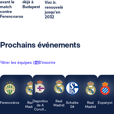
avant le
déjà à
Vini Jr.
match
Budapest
renouvelé
contre
jusqu'en
Ferencvaros
2032
Prochains événements
Filtrer les équipes ( 2 )
S'inscrire
Deportivo
Real
Ferencváros
Real
Schalke
Real
Espanyol
de A
Madrid
Madrid
04
Madrid
Coruñ...