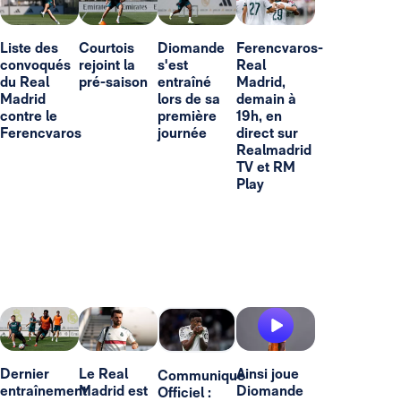
Liste des
Courtois
Diomande
Ferencvaros-
convoqués
rejoint la
s'est
Real
du Real
pré-saison
entraîné
Madrid,
Madrid
lors de sa
demain à
contre le
première
19h, en
Ferencvaros
journée
direct sur
Realmadrid
TV et RM
Play
Dernier
Le Real
Ainsi joue
Communiqué
entraînement
Madrid est
Diomande
Officiel :