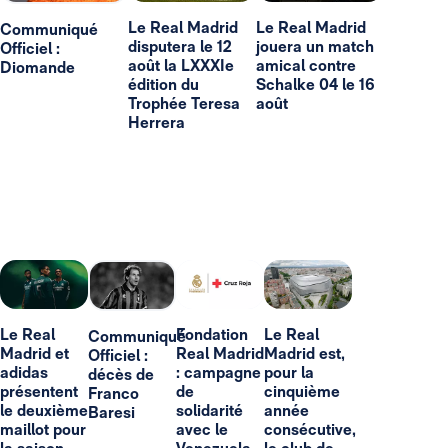
Le Real Madrid
Le Real Madrid
Communiqué
disputera le 12
jouera un match
Officiel :
août la LXXXIe
amical contre
Diomande
édition du
Schalke 04 le 16
Trophée Teresa
août
Herrera
Le Real
Fondation
Le Real
Communiqué
Madrid et
Real Madrid
Madrid est,
Officiel :
adidas
: campagne
pour la
décès de
présentent
de
cinquième
Franco
le deuxième
solidarité
année
Baresi
maillot pour
avec le
consécutive,