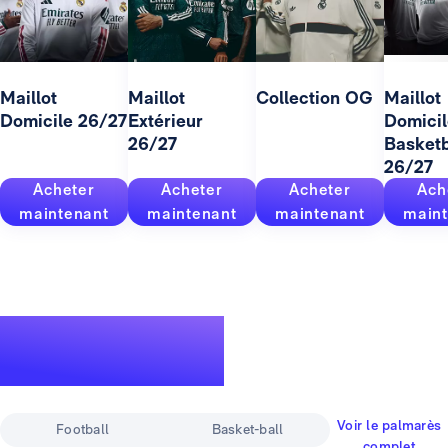
Maillot
Maillot
Collection OG
Maillot
Domicile 26/27
Extérieur
Domicil
26/27
Basketb
26/27
Acheter
Acheter
Acheter
Ach
maintenant
maintenant
maintenant
maint
Un palmarès
pour la légende
Voir le palmarès
Football
Basket-ball
complet