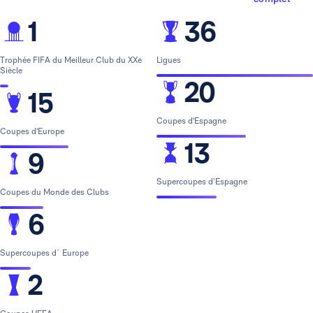
1
36
Trophée FIFA du Meilleur Club du XXe
Ligues
Siècle
20
15
Coupes d'Espagne
Coupes d'Europe
13
9
Supercoupes d’Espagne
Coupes du Monde des Clubs
6
Supercoupes d´ Europe
2