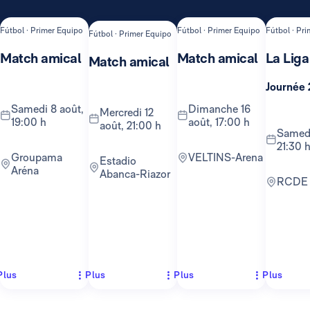
Fútbol · Primer Equipo
Fútbol · Primer Equipo
Fútbol · Pr
Fútbol · Primer Equipo
Match amical
Match amical
La Liga
Match amical
Journée 
samedi 8 août,
dimanche 16
mercredi 12
19:00 h
août, 17:00 h
août, 21:00 h
samedi 22 août,
21:30 
Groupama
VELTINS-Arena
Estadio
Aréna
Abanca-Riazor
RCDE
Plus
Plus
Plus
Plus