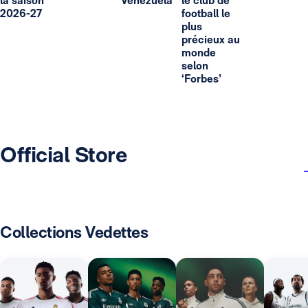
la saison
Venezuela
le club de
2026-27
football le
plus
précieux au
monde
selon
‘Forbes’
Official Store
Collections Vedettes