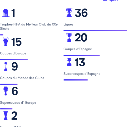
1
36
Trophée FIFA du Meilleur Club du XXe
Ligues
Siècle
20
15
Coupes d'Espagne
Coupes d'Europe
13
9
Supercoupes d’Espagne
Coupes du Monde des Clubs
6
Supercoupes d´ Europe
2