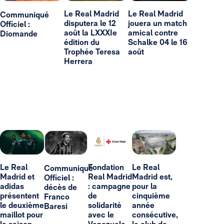
Le Real Madrid
Le Real Madrid
Communiqué
disputera le 12
jouera un match
Officiel :
août la LXXXIe
amical contre
Diomande
édition du
Schalke 04 le 16
Trophée Teresa
août
Herrera
Le Real
Fondation
Le Real
Communiqué
Madrid et
Real Madrid
Madrid est,
Officiel :
adidas
: campagne
pour la
décès de
présentent
de
cinquième
Franco
le deuxième
solidarité
année
Baresi
maillot pour
avec le
consécutive,