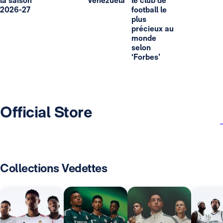
la saison
Venezuela
le club de
2026-27
football le
plus
précieux au
monde
selon
‘Forbes’
Official Store
Collections Vedettes