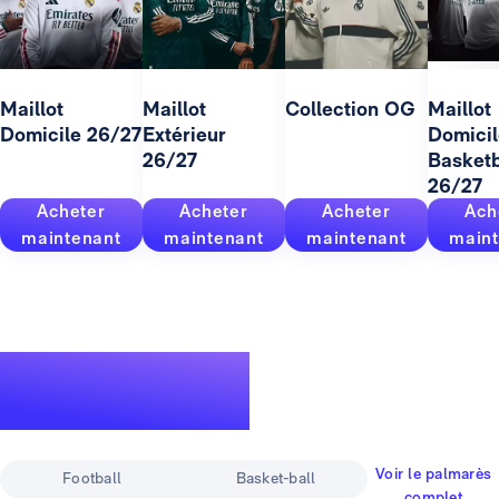
Maillot
Maillot
Collection OG
Maillot
Domicile 26/27
Extérieur
Domicil
26/27
Basketb
26/27
Acheter
Acheter
Acheter
Ach
maintenant
maintenant
maintenant
maint
Un palmarès
pour la légende
Voir le palmarès
Football
Basket-ball
complet