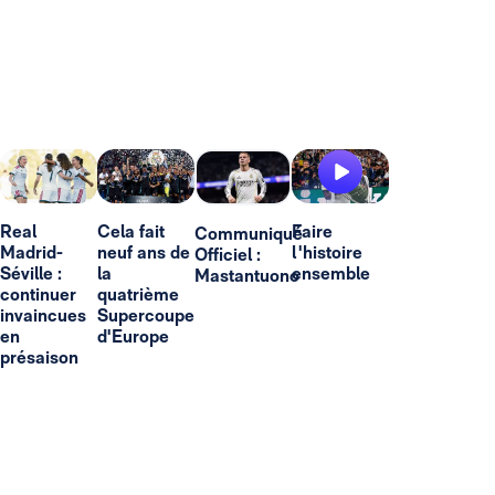
Real
Cela fait
Faire
Communiqué
Madrid-
neuf ans de
l'histoire
Officiel :
Séville :
la
ensemble
Mastantuono
continuer
quatrième
invaincues
Supercoupe
en
d'Europe
présaison