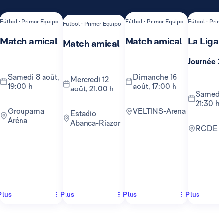
Fútbol · Primer Equipo
Fútbol · Primer Equipo
Fútbol · Pr
Fútbol · Primer Equipo
Match amical
Match amical
La Liga
Match amical
Journée 
samedi 8 août,
dimanche 16
mercredi 12
19:00 h
août, 17:00 h
août, 21:00 h
samedi 22 août,
21:30 
Groupama
VELTINS-Arena
Estadio
Aréna
Abanca-Riazor
RCDE
Plus
Plus
Plus
Plus