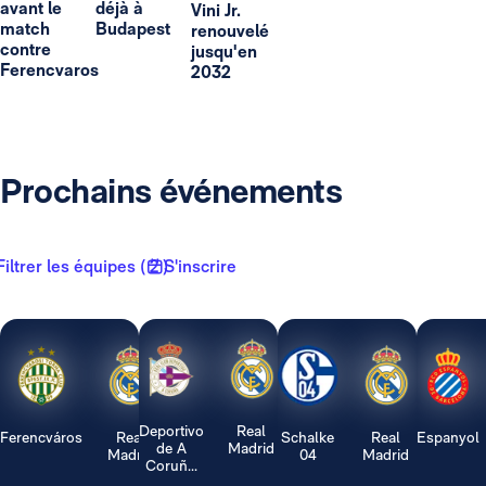
avant le
déjà à
Vini Jr.
match
Budapest
renouvelé
contre
jusqu'en
Ferencvaros
2032
Prochains événements
Filtrer les équipes ( 2 )
S'inscrire
Deportivo
Real
Ferencváros
Real
Schalke
Real
Espanyol
de A
Madrid
Madrid
04
Madrid
Coruñ...