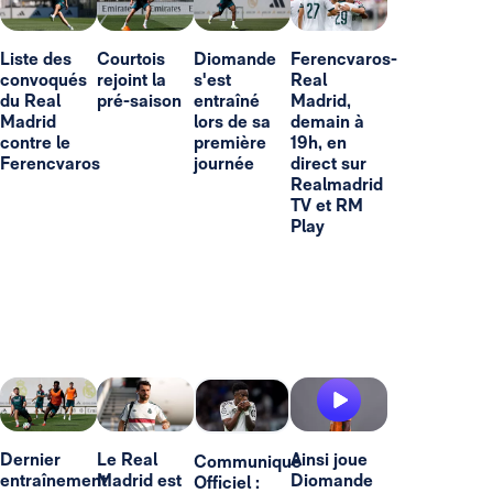
Liste des
Courtois
Diomande
Ferencvaros-
convoqués
rejoint la
s'est
Real
du Real
pré-saison
entraîné
Madrid,
Madrid
lors de sa
demain à
contre le
première
19h, en
Ferencvaros
journée
direct sur
Realmadrid
TV et RM
Play
Dernier
Le Real
Ainsi joue
Communiqué
entraînement
Madrid est
Diomande
Officiel :