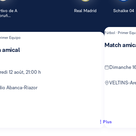
tivo de A
Real Madrid
Schalke 04
ruñ...
Fútbol · Primer Equ
Primer Equipo
Match amic
 amical
dimanche 16
credi 12 août, 21:00 h
VELTINS-Ar
adio Abanca-Riazor
Plus