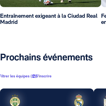
Entraînement exigeant à la Ciudad Real
F
Madrid
en
Prochains événements
Filtrer les équipes ( 2 )
S'inscrire