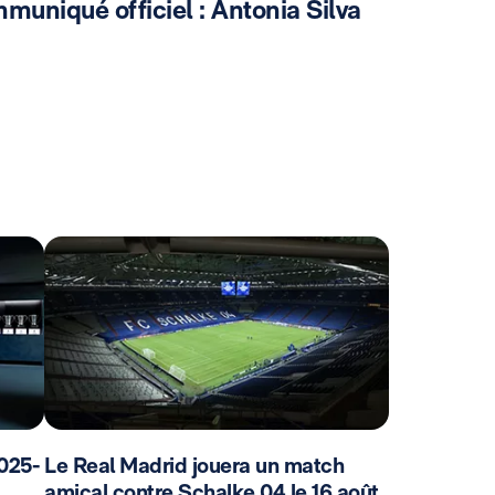
uniqué officiel : Antonia Silva
025-
Le Real Madrid jouera un match
amical contre Schalke 04 le 16 août