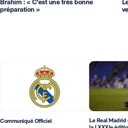
Brahim : « C'est une très bonne
Le
préparation »
v
Le Real Madrid 
Communiqué Officiel
la LXXXIe éditi