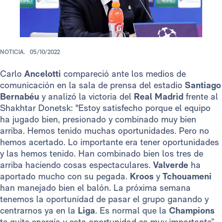
NOTICIA.
05/10/2022
Carlo
Ancelotti
compareció ante los medios de
comunicación en la sala de prensa del estadio
Santiago
Bernabéu
y analizó la victoria del
Real Madrid
frente al
Shakhtar Donetsk: "Estoy satisfecho porque el equipo
ha jugado bien, presionado y combinado muy bien
arriba. Hemos tenido muchas oportunidades. Pero no
hemos acertado. Lo importante era tener oportunidades
y las hemos tenido. Han combinado bien los tres de
arriba haciendo cosas espectaculares.
Valverde
ha
aportado mucho con su pegada.
Kroos
y
Tchouameni
han manejado bien el balón. La próxima semana
tenemos la oportunidad de pasar el grupo ganando y
centrarnos ya en la
Liga
. Es normal que la
Champions
te quite energía y esta oportunidad es muy importante”.