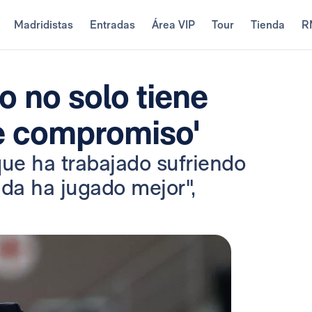
Madridistas
Entradas
Área VIP
Tour
Tienda
R
o no solo tiene
ne compromiso'
que ha trabajado sufriendo
nda ha jugado mejor",