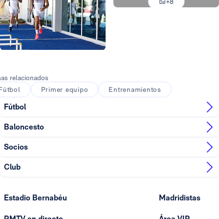
+8
Foto: Antonio Villalba
Foto: Antonio Villalba
as relacionados
Fútbol
Primer equipo
Entrenamientos
Fútbol
Baloncesto
Socios
Club
Estadio Bernabéu
Madridistas
RMTV en directo
Área VIP