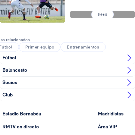
Foto: Víctor Carretero
+3
Foto: Víctor Carretero
Foto: Víctor Carretero
as relacionados
Fútbol
Primer equipo
Entrenamientos
Fútbol
Baloncesto
Socios
Club
Estadio Bernabéu
Madridistas
RMTV en directo
Área VIP