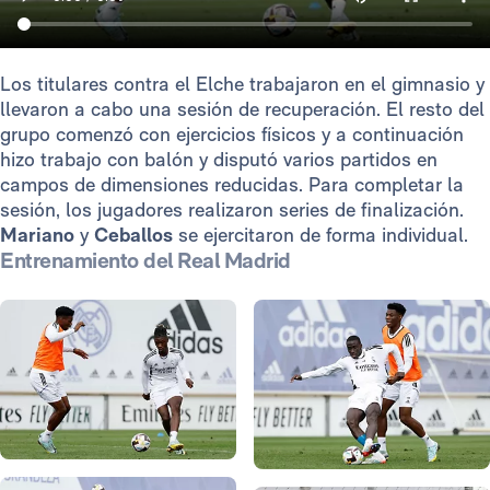
Los titulares contra el Elche trabajaron en el gimnasio y
llevaron a cabo una sesión de recuperación. El resto del
grupo comenzó con ejercicios físicos y a continuación
hizo trabajo con balón y disputó varios partidos en
campos de dimensiones reducidas. Para completar la
sesión, los jugadores realizaron series de finalización.
Mariano
y
Ceballos
se ejercitaron de forma individual.
Entrenamiento del Real Madrid
Foto: Helios de la Rubia
Foto: Helios de la Rubia