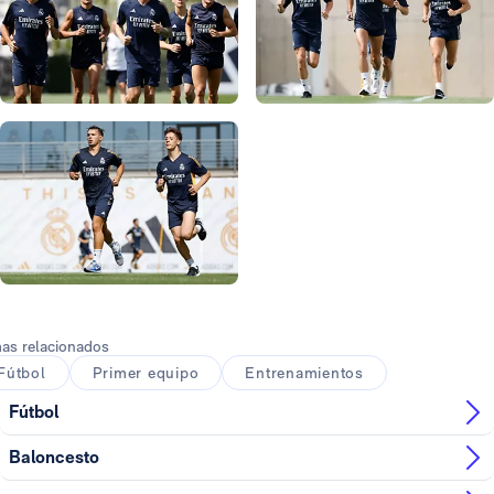
Foto: Antonio Villalba
Foto: Antonio Villalba
Foto: Antonio Villalba
Foto: Antonio Villalba
Foto: Antonio Villalba
as relacionados
Fútbol
Primer equipo
Entrenamientos
Fútbol
Baloncesto