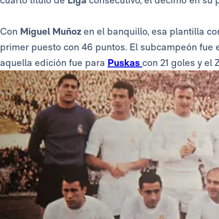
cuarto título de
Liga
consecutivo, el décimo en su 
Con
Miguel Muñoz
en el banquillo, esa plantilla 
primer puesto con 46 puntos. El subcampeón fue el
aquella edición fue para
Puskas
con 21 goles y
el