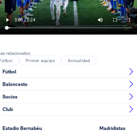
as relacionados
Fútbol
Primer equipo
Actualidad
Fútbol
Baloncesto
Socios
Club
Estadio Bernabéu
Madridistas