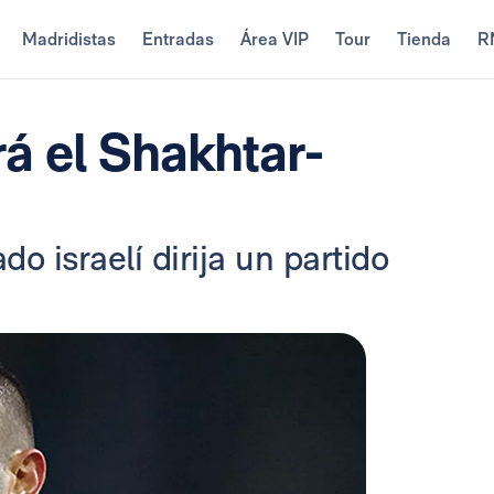
Madridistas
Entradas
Área VIP
Tour
Tienda
R
rá el Shakhtar-
do israelí dirija un partido