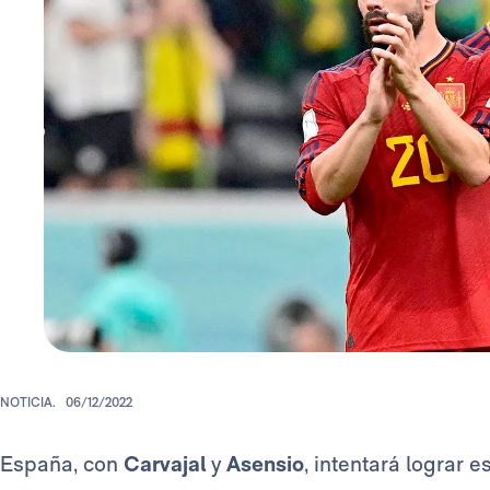
NOTICIA.
06/12/2022
España, con
Carvajal
y
Asensio
,
intentará lograr e