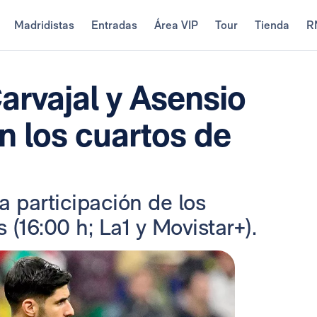
Madridistas
Entradas
Área VIP
Tour
Tienda
R
rvajal y Asensio
n los cuartos de
la participación de los
(16:00 h; La1 y Movistar+).