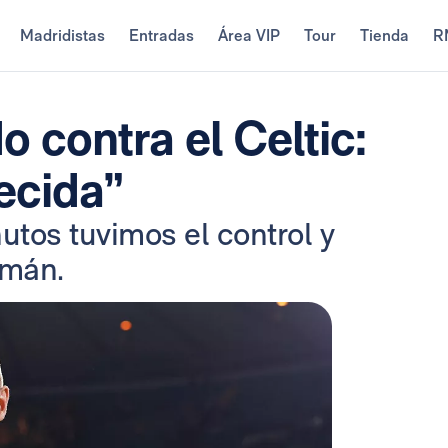
Madridistas
Entradas
Área VIP
Tour
Tienda
R
 contra el Celtic:
ecida”
tos tuvimos el control y
emán.