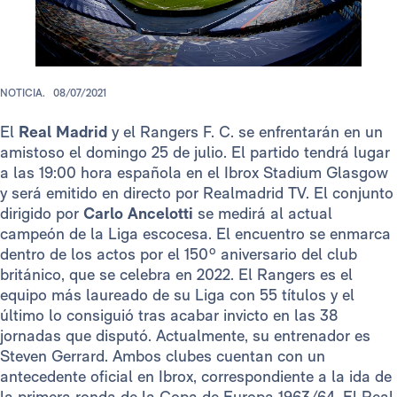
NOTICIA.
08/07/2021
El
Real Madrid
y el Rangers F. C. se enfrentarán en un
amistoso el domingo 25 de julio. El partido tendrá lugar
a las 19:00 hora española en el Ibrox Stadium Glasgow
y será emitido en directo por Realmadrid TV. El conjunto
dirigido por
Carlo Ancelotti
se medirá al actual
campeón de la Liga escocesa. El encuentro se enmarca
dentro de los actos por el 150º aniversario del club
británico, que se celebra en 2022. El Rangers es el
equipo más laureado de su Liga con 55 títulos y el
último lo consiguió tras acabar invicto en las 38
jornadas que disputó. Actualmente, su entrenador es
Steven Gerrard. Ambos clubes cuentan con un
antecedente oficial en Ibrox, correspondiente a la ida de
la primera ronda de la Copa de Europa 1963/64. El Real