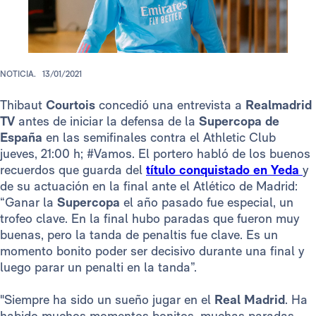
NOTICIA.
13/01/2021
Thibaut
Courtois
concedió una entrevista a
Realmadrid
TV
antes de iniciar la defensa de la
Supercopa de
España
en las semifinales contra el Athletic Club
jueves, 21:00 h; #Vamos. El portero habló de los buenos
recuerdos que guarda del
título conquistado en Yeda
y
de su actuación en la final ante el Atlético de Madrid:
“Ganar la
Supercopa
el año pasado fue especial, un
trofeo clave. En la final hubo paradas que fueron muy
buenas, pero la tanda de penaltis fue clave. Es un
momento bonito poder ser decisivo durante una final y
luego parar un penalti en la tanda”.
"Siempre ha sido un sueño jugar en el
Real Madrid
. Ha
habido muchos momentos bonitos, muchas paradas…