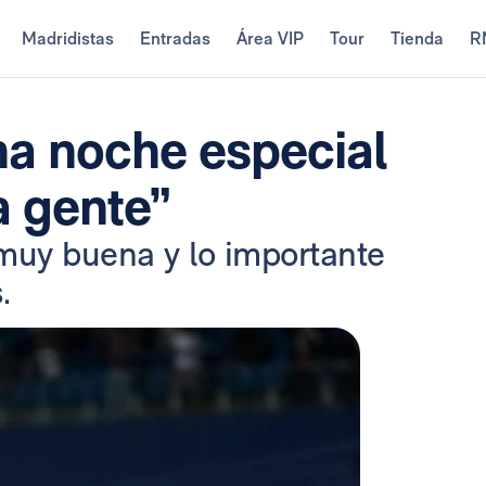
Madridistas
Entradas
Área VIP
Tour
Tienda
R
a noche especial
a gente”
 muy buena y lo importante
.