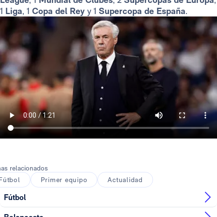
1
Liga
, 1
Copa del Rey
y 1
Supercopa de España
.
as relacionados
Fútbol
Primer equipo
Actualidad
Fútbol