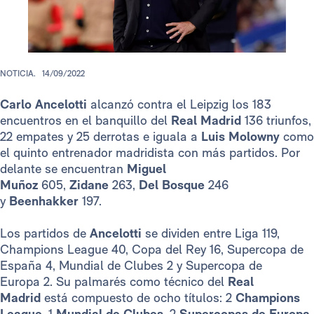
NOTICIA.
14/09/2022
Carlo Ancelotti
alcanzó contra el Leipzig los 183
encuentros en el banquillo del
Real Madrid
136 triunfos,
22 empates y 25 derrotas e iguala a
Luis Molowny
como
el quinto entrenador madridista con más partidos. Por
delante se encuentran
Miguel
Muñoz
605,
Zidane
263,
Del Bosque
246
y
Beenhakker
197.
Los partidos de
Ancelotti
se dividen entre Liga 119,
Champions League 40, Copa del Rey 16, Supercopa de
España 4, Mundial de Clubes 2 y Supercopa de
Europa 2. Su palmarés como técnico del
Real
Madrid
está compuesto de ocho títulos: 2
Champions
League
, 1
Mundial de Clubes
, 2
Supercopas de Europa
,