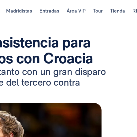
Madridistas
Entradas
Área VIP
Tour
Tienda
R
asistencia para
vos con Croacia
tanto con un gran disparo
e del tercero contra