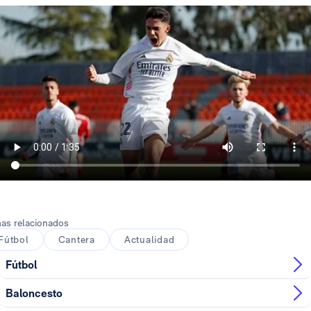
as relacionados
Fútbol
Cantera
Actualidad
Fútbol
Baloncesto