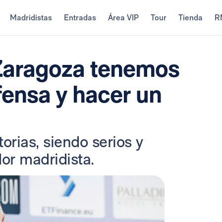
Madridistas
Entradas
Área VIP
Tour
Tienda
R
 Zaragoza tenemos
fensa y hacer un
rias, siendo serios y
or madridista.