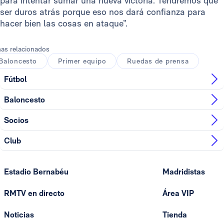
para intentar sumar una nueva victoria. Tendremos que
ser duros atrás porque eso nos dará confianza para
hacer bien las cosas en ataque”.
as relacionados
Baloncesto
Primer equipo
Ruedas de prensa
Fútbol
Baloncesto
Socios
Club
Estadio Bernabéu
Madridistas
RMTV en directo
Área VIP
Noticias
Tienda