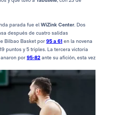
dos y que tuvo a
Yabusele
, con 23 de
nda parada fue el
WiZink Center
. Dos
casa después de cuatro salidas
ne Bilbao Basket por
95 a 61
en la novena
 puntos y 5 triples. La tercera victoria
s ganaron por
95-82
ante su afición, esta vez