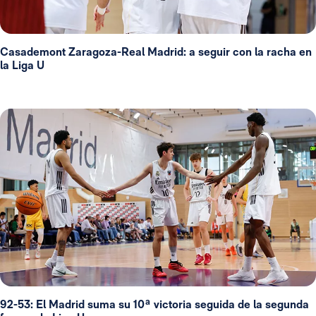
Casademont Zaragoza-Real Madrid: a seguir con la racha en
la Liga U
92-53: El Madrid suma su 10ª victoria seguida de la segunda