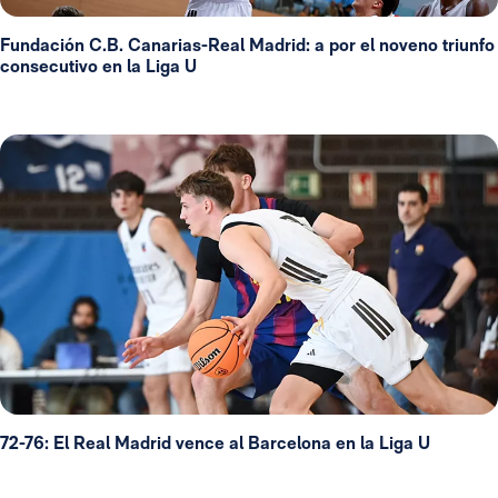
Fundación C.B. Canarias-Real Madrid: a por el noveno triunfo
consecutivo en la Liga U
72-76: El Real Madrid vence al Barcelona en la Liga U