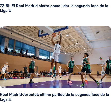
72-51: El Real Madrid cierra como líder la segunda fase de la
Liga U
Real Madrid-Joventut: último partido de la segunda fase de la
Liga U