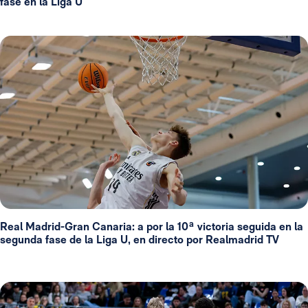
fase en la Liga U
Real Madrid-Gran Canaria: a por la 10ª victoria seguida en la
segunda fase de la Liga U, en directo por Realmadrid TV