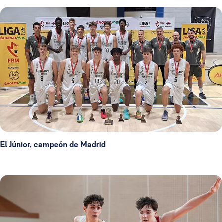
El Júnior, campeón de Madrid