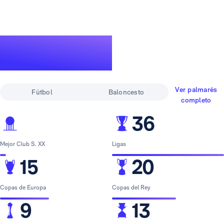
Un palmarés de
leyenda
Ver palmarés
Fútbol
Baloncesto
completo
36
Mejor Club S. XX
Ligas
15
20
Copas de Europa
Copas del Rey
9
13