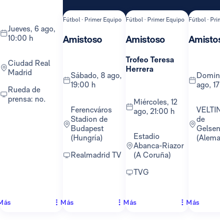
Fútbol · Primer Equipo
Fútbol · Primer Equipo
Fútbol · Pr
jueves, 6 ago,
10:00 h
Amistoso
Amistoso
Amisto
Trofeo Teresa
Ciudad Real
Herrera
Madrid
sábado, 8 ago,
domingo, 16
19:00 h
ago, 1
Rueda de
prensa: no.
miércoles, 12
Ferencváros
VELTINS-Arena
ago, 21:00 h
Stadion de
de
Budapest
Gelsen
Estadio
(Hungría)
(Alema
Abanca-Riazor
Realmadrid TV
(A Coruña)
TVG
Más
Más
Más
Más