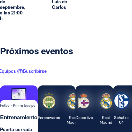
de
Luis de
septiembre,
Carlos
a las 21:00
h
Próximos eventos
Equipos ( 1 )
Suscribirse
Fútbol · Primer Equipo
Entrenamiento
Ferencvaros
Real
Deportivo
Real
Schalke
Madrid
Madrid
04
Puerta cerrada