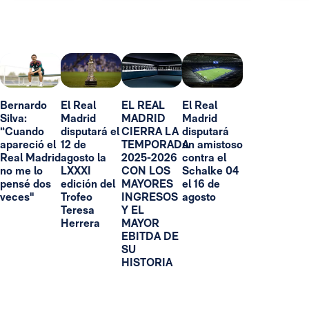
Bernardo
El Real
EL REAL
El Real
Silva:
Madrid
MADRID
Madrid
“Cuando
disputará el
CIERRA LA
disputará
apareció el
12 de
TEMPORADA
un amistoso
Real Madrid
agosto la
2025-2026
contra el
no me lo
LXXXI
CON LOS
Schalke 04
pensé dos
edición del
MAYORES
el 16 de
veces"
Trofeo
INGRESOS
agosto
Teresa
Y EL
Herrera
MAYOR
EBITDA DE
SU
HISTORIA