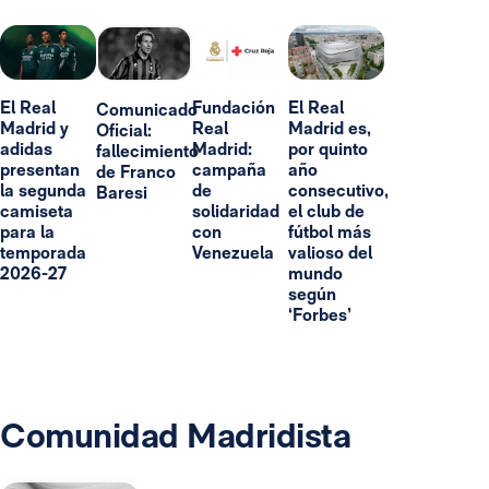
El Real
Fundación
El Real
Comunicado
Madrid y
Real
Madrid es,
Oficial:
adidas
Madrid:
por quinto
fallecimiento
presentan
campaña
año
de Franco
la segunda
de
consecutivo,
Baresi
camiseta
solidaridad
el club de
para la
con
fútbol más
temporada
Venezuela
valioso del
2026-27
mundo
según
‘Forbes’
Comunidad Madridista