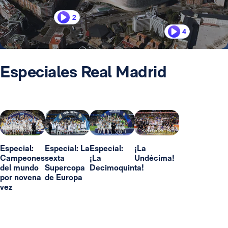
2
4
Especiales Real Madrid
Especial:
Especial: La
Especial:
¡La
Campeones
sexta
¡La
Undécima!
del mundo
Supercopa
Decimoquinta!
por novena
de Europa
vez