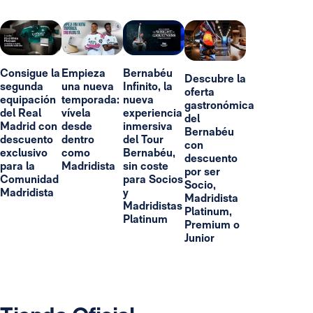
Consigue la
Empieza
Bernabéu
Descubre la
segunda
una nueva
Infinito, la
oferta
equipación
temporada:
nueva
gastronómica
del Real
vívela
experiencia
del
Madrid con
desde
inmersiva
Bernabéu
descuento
dentro
del Tour
con
exclusivo
como
Bernabéu,
descuento
para la
Madridista
sin coste
por ser
Comunidad
para Socios
Socio,
Madridista
y
Madridista
Madridistas
Platinum,
Platinum
Premium o
Junior