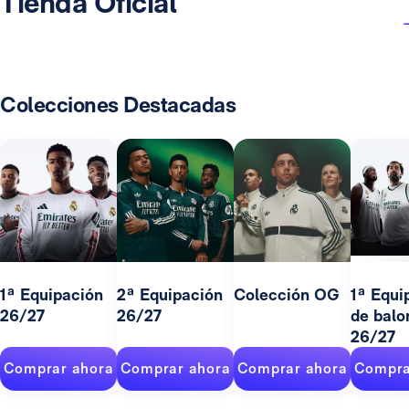
Tienda Oficial
Colecciones Destacadas
1ª Equipación
2ª Equipación
Colección OG
1ª Equi
26/27
26/27
de balo
26/27
Comprar ahora
Comprar ahora
Comprar ahora
Compra