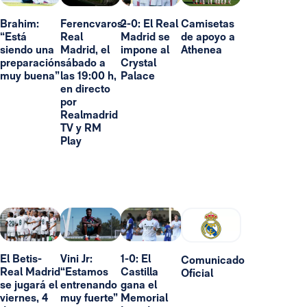
Brahim:
Ferencvaros-
2-0: El Real
Camisetas
“Está
Real
Madrid se
de apoyo a
siendo una
Madrid, el
impone al
Athenea
preparación
sábado a
Crystal
muy buena”
las 19:00 h,
Palace
en directo
por
Realmadrid
TV y RM
Play
El Betis-
Vini Jr:
1-0: El
Comunicado
Real Madrid
“Estamos
Castilla
Oficial
se jugará el
entrenando
gana el
viernes, 4
muy fuerte”
Memorial