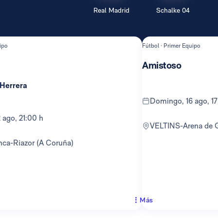
Real Madrid
Schalke 04
ipo
Fútbol · Primer Equipo
Amistoso
 Herrera
domingo, 16 ago, 1
12 ago, 21:00 h
VELTINS-Arena de 
anca-Riazor (A Coruña)
Más