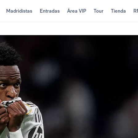
Madridistas
Entradas
Área VIP
Tour
Tienda
R