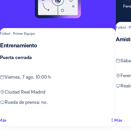
Fer
Fútbol · 
Fútbol · Primer Equipo
Amist
Entrenamiento
Puerta cerrada
sáb
Fer
viernes, 7 ago, 10:00 h
Rea
Ciudad Real Madrid
Rueda de prensa: no.
Más
Más