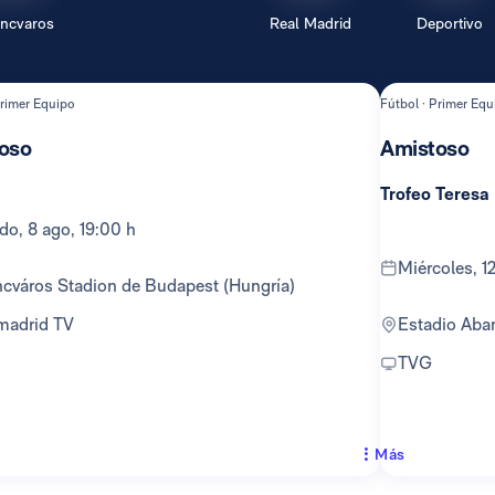
encvaros
Real Madrid
Deportivo
Primer Equipo
Fútbol · Primer Equ
oso
Amistoso
Trofeo Teresa
ado, 8 ago, 19:00 h
miércoles, 
encváros Stadion de Budapest (Hungría)
lmadrid TV
Estadio Ab
TVG
Más