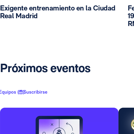
Exigente entrenamiento en la Ciudad
F
Real Madrid
19
R
Próximos eventos
Equipos ( 1 )
Suscribirse