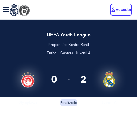
Acceder
UEFA Youth League
Proponitiko Kentro Renti
Fútbol · Cantera · Juvenil A
0
2
-
Olympiakos
Juvenil A
Finalizado