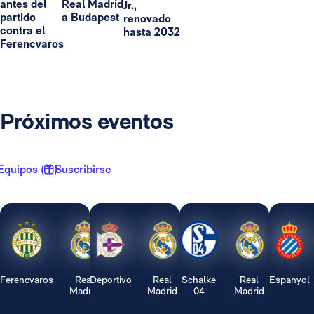
antes del
Real Madrid
Jr.,
partido
a Budapest
renovado
contra el
hasta 2032
Ferencvaros
Próximos eventos
Equipos ( 1 )
Suscribirse
Ferencvaros
Real
Deportivo
Real
Schalke
Real
Espanyol
Madrid
Madrid
04
Madrid