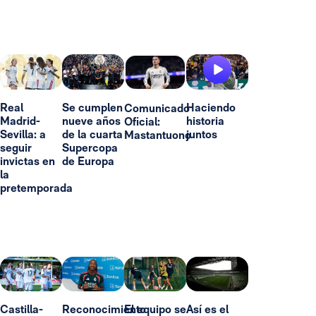
Real
Se cumplen
Haciendo
Comunicado
Madrid-
nueve años
historia
Oficial:
Sevilla: a
de la cuarta
juntos
Mastantuono
seguir
Supercopa
invictas en
de Europa
la
pretemporada
Castilla-
Reconocimiento
El equipo se
Así es el