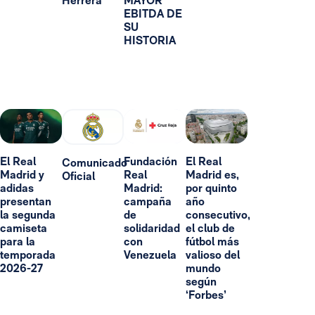
Herrera
MAYOR
EBITDA DE
SU
HISTORIA
El Real
Fundación
El Real
Comunicado
Madrid y
Real
Madrid es,
Oficial
adidas
Madrid:
por quinto
presentan
campaña
año
la segunda
de
consecutivo,
camiseta
solidaridad
el club de
para la
con
fútbol más
temporada
Venezuela
valioso del
2026-27
mundo
según
‘Forbes’