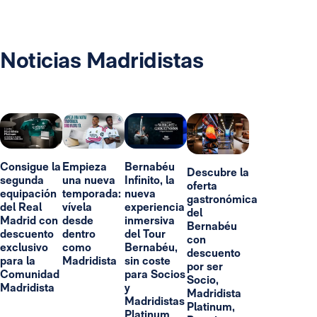
Noticias Madridistas
Consigue la
Empieza
Bernabéu
Descubre la
segunda
una nueva
Infinito, la
oferta
equipación
temporada:
nueva
gastronómica
del Real
vívela
experiencia
del
Madrid con
desde
inmersiva
Bernabéu
descuento
dentro
del Tour
con
exclusivo
como
Bernabéu,
descuento
para la
Madridista
sin coste
por ser
Comunidad
para Socios
Socio,
Madridista
y
Madridista
Madridistas
Platinum,
Platinum