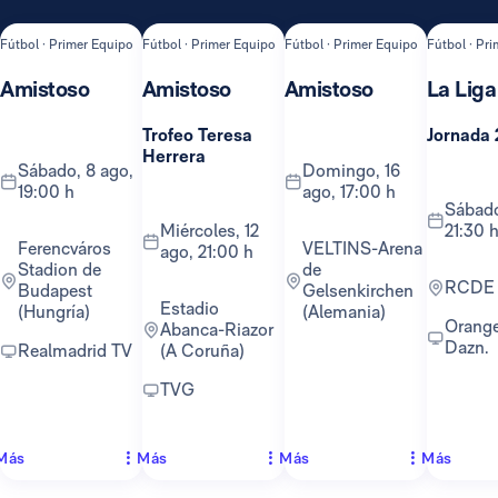
Fútbol · Primer Equipo
Fútbol · Primer Equipo
Fútbol · Primer Equipo
Fútbol · Pr
Amistoso
Amistoso
Amistoso
La Liga
Trofeo Teresa
Jornada 
Herrera
sábado, 8 ago,
domingo, 16
19:00 h
ago, 17:00 h
sábado, 22 ago,
miércoles, 12
21:30 
Ferencváros
VELTINS-Arena
ago, 21:00 h
Stadion de
de
RCDE
Budapest
Gelsenkirchen
Estadio
(Hungría)
(Alemania)
Orange TV y
Abanca-Riazor
Dazn.
Realmadrid TV
(A Coruña)
TVG
Más
Más
Más
Más