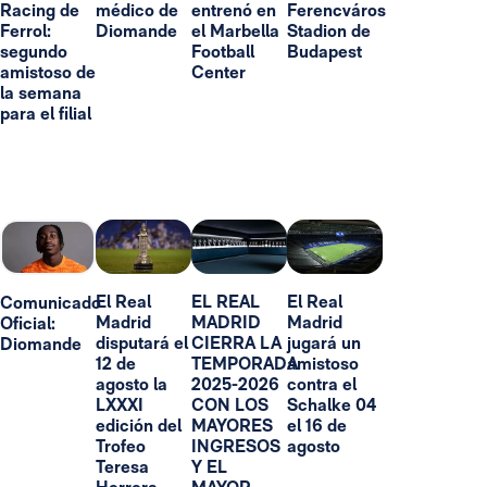
Racing de
médico de
entrenó en
Ferencváros
Ferrol:
Diomande
el Marbella
Stadion de
segundo
Football
Budapest
amistoso de
Center
la semana
para el filial
El Real
EL REAL
El Real
Comunicado
Madrid
MADRID
Madrid
Oficial:
disputará el
CIERRA LA
jugará un
Diomande
12 de
TEMPORADA
amistoso
agosto la
2025-2026
contra el
LXXXI
CON LOS
Schalke 04
edición del
MAYORES
el 16 de
Trofeo
INGRESOS
agosto
Teresa
Y EL