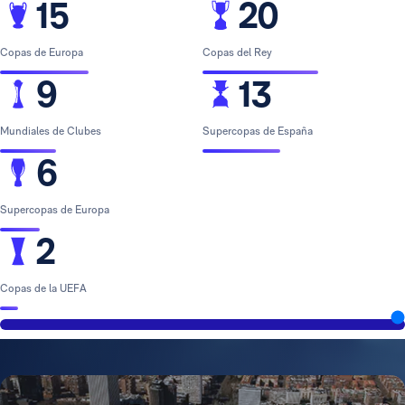
15
20
Copas de Europa
Copas del Rey
9
13
Mundiales de Clubes
Supercopas de España
6
Supercopas de Europa
2
Copas de la UEFA