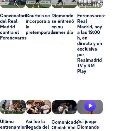
Convocatoria
Courtois se
Diomande
Ferencvaros-
del Real
incorpora a
se entrenó
Real
Madrid
la
en su
Madrid, hoy
contra el
pretemporada
primer día
a las 19:00
Ferencvaros
h, en
directo y en
exclusiva
por
Realmadrid
TV y RM
Play
Último
Así fue la
Así juega
Comunicado
entrenamiento
llegada del
Diomande
Oficial: Vini