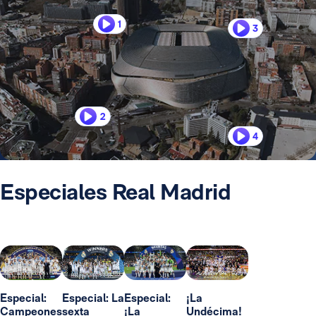
1
3
2
4
Especiales Real Madrid
Especial:
Especial: La
Especial:
¡La
Campeones
sexta
¡La
Undécima!