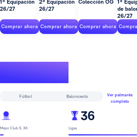
1ª Equipación
2ª Equipación
Colección OG
1ª Equi
26/27
26/27
de balo
26/27
Comprar ahora
Comprar ahora
Comprar ahora
Compra
Un palmarés de
leyenda
Ver palmarés
Fútbol
Baloncesto
completo
36
Mejor Club S. XX
Ligas