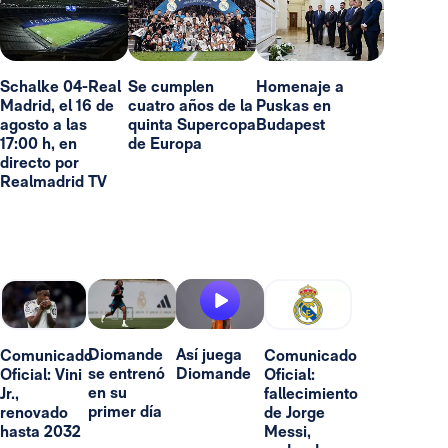
Schalke 04-Real
Se cumplen
Homenaje a
Madrid, el 16 de
cuatro años de la
Puskas en
agosto a las
quinta Supercopa
Budapest
17:00 h, en
de Europa
directo por
Realmadrid TV
Diomande
Así juega
Comunicado
Comunicado
se entrenó
Diomande
Oficial: Vini
Oficial:
en su
Jr.,
fallecimiento
primer día
renovado
de Jorge
hasta 2032
Messi,