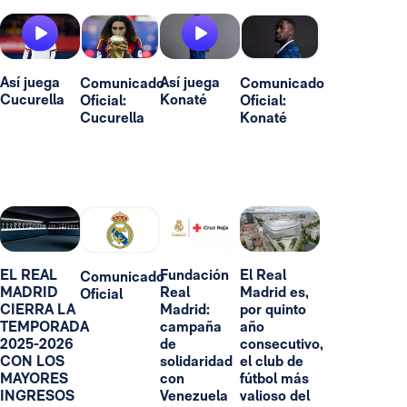
Así juega
Así juega
Comunicado
Comunicado
Cucurella
Konaté
Oficial:
Oficial:
Cucurella
Konaté
EL REAL
Fundación
El Real
Comunicado
MADRID
Real
Madrid es,
Oficial
CIERRA LA
Madrid:
por quinto
TEMPORADA
campaña
año
2025-2026
de
consecutivo,
CON LOS
solidaridad
el club de
MAYORES
con
fútbol más
INGRESOS
Venezuela
valioso del