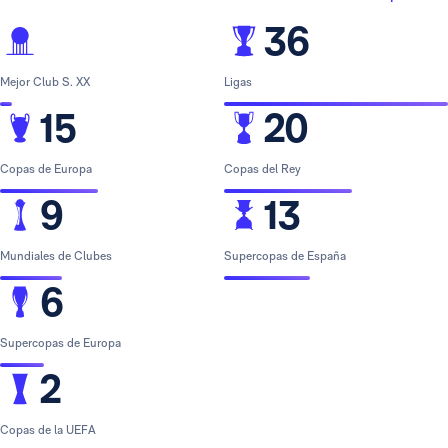
36
Mejor Club S. XX
Ligas
15
20
Copas de Europa
Copas del Rey
9
13
Mundiales de Clubes
Supercopas de España
6
Supercopas de Europa
2
Copas de la UEFA