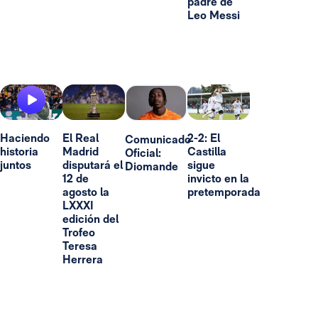
padre de
Leo Messi
Haciendo
El Real
2-2: El
Comunicado
historia
Madrid
Castilla
Oficial:
juntos
disputará el
sigue
Diomande
12 de
invicto en la
agosto la
pretemporada
LXXXI
edición del
Trofeo
Teresa
Herrera