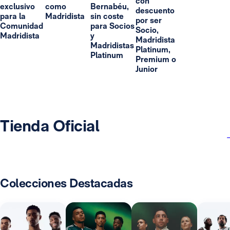
con
exclusivo
como
Bernabéu,
descuento
para la
Madridista
sin coste
por ser
Comunidad
para Socios
Socio,
Madridista
y
Madridista
Madridistas
Platinum,
Platinum
Premium o
Junior
Tienda Oficial
Colecciones Destacadas