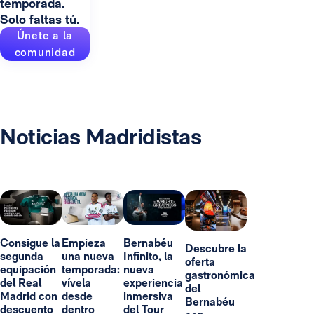
temporada.
Solo faltas tú.
Únete a la
comunidad
Noticias Madridistas
Consigue la
Empieza
Bernabéu
Descubre la
segunda
una nueva
Infinito, la
oferta
equipación
temporada:
nueva
gastronómica
del Real
vívela
experiencia
del
Madrid con
desde
inmersiva
Bernabéu
descuento
dentro
del Tour